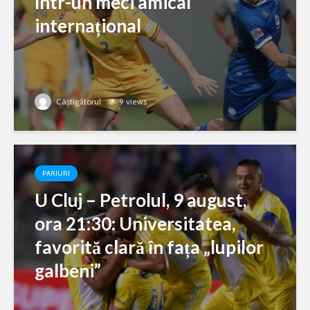
într-un meci amical
internațional
Câștigătorul
9 views
PARIURI
U Cluj – Petrolul, 9 august,
ora 21:30: Universitatea,
favorită clară în fața „lupilor
galbeni”