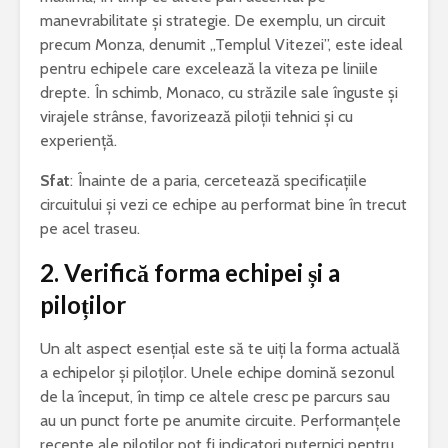
manevrabilitate și strategie. De exemplu, un circuit
precum Monza, denumit „Templul Vitezei”, este ideal
pentru echipele care excelează la viteza pe liniile
drepte. În schimb, Monaco, cu străzile sale înguste și
virajele strânse, favorizează piloții tehnici și cu
experiență.
Sfat
: Înainte de a paria, cercetează specificațiile
circuitului și vezi ce echipe au performat bine în trecut
pe acel traseu.
2.
Verifică forma echipei și a
piloților
Un alt aspect esențial este să te uiți la forma actuală
a echipelor și piloților. Unele echipe domină sezonul
de la început, în timp ce altele cresc pe parcurs sau
au un punct forte pe anumite circuite. Performanțele
recente ale piloților pot fi indicatori puternici pentru