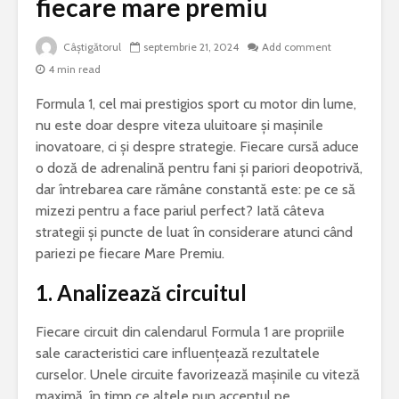
fiecare mare premiu
Câștigătorul
septembrie 21, 2024
Add comment
4 min read
Formula 1, cel mai prestigios sport cu motor din lume,
nu este doar despre viteza uluitoare și mașinile
inovatoare, ci și despre strategie. Fiecare cursă aduce
o doză de adrenalină pentru fani și pariori deopotrivă,
dar întrebarea care rămâne constantă este: pe ce să
mizezi pentru a face pariul perfect? Iată câteva
strategii și puncte de luat în considerare atunci când
pariezi pe fiecare Mare Premiu.
1.
Analizează circuitul
Fiecare circuit din calendarul Formula 1 are propriile
sale caracteristici care influențează rezultatele
curselor. Unele circuite favorizează mașinile cu viteză
maximă, în timp ce altele pun accentul pe