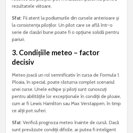
rezultatele viitoare.
Sfat
: Fii atent la podiumurile din cursele anterioare și
la consistența piloților. Un pilot care se află într-o
serie de clasări bune poate fi o opțiune solidă pentru
pariuri.
3.
Condițiile meteo – factor
decisiv
Meteo joacă un rol semnificativ în cursa de Formula 1.
Ploaia, în special, poate răsturna complet scenariul
unei curse. Unele echipe și piloți sunt cunoscuți
pentru abilitățile lor excepționale în condiții de ploaie,
cum ar fi Lewis Hamilton sau Max Verstappen, în timp
ce alții pot suferi.
Sfat
: Verifică prognoza meteo înainte de cursă. Dacă
sunt prevăzute condiții dificile, ar putea fi inteligent