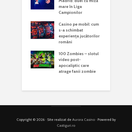
ri fără
Madrid: duel cu miză
C
re la cazinouri
mare în Liga
a
Campionilor
U
SG, mare
Casino pe mobil: cum
a
tă în finala Cupei
s-a schimbat
U
le a Cluburilor.
experiența jucătorilor
c
 indică o luptă
români
g
ă cu Chelsea
100 Zombies – slotul
T
 online vs.
video post-
A
 fizic: care sunt
apocaliptic care
f
nțele reale
atrage fanii zombie
P
 jucători
Copyright © 2026 · Site realizat de
Aurora Casino
· Powered by
Castiguri.ro