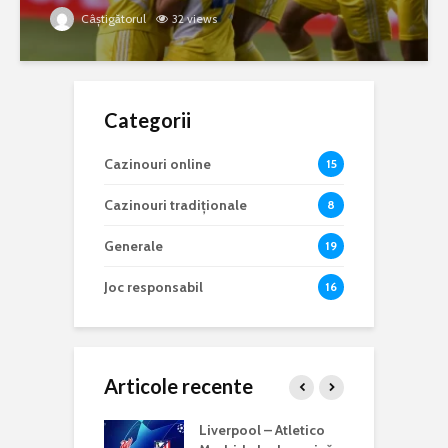
Câștigătorul
32 views
Categorii
Cazinouri online
15
Cazinouri tradiționale
8
Generale
19
Joc responsabil
16
Articole recente
complet pentru
Liverpool – Atletico
R