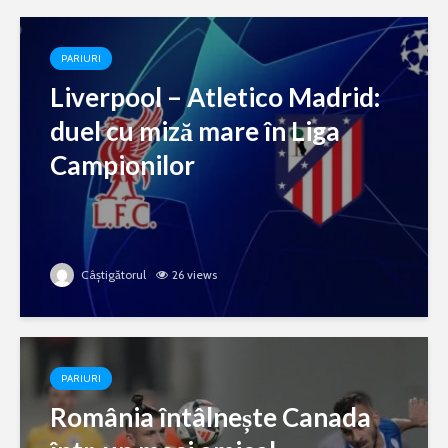
PARIURI
Liverpool – Atletico Madrid:
duel cu miză mare în Liga
Campionilor
Câștigătorul
26 views
PARIURI
România întâlnește Canada