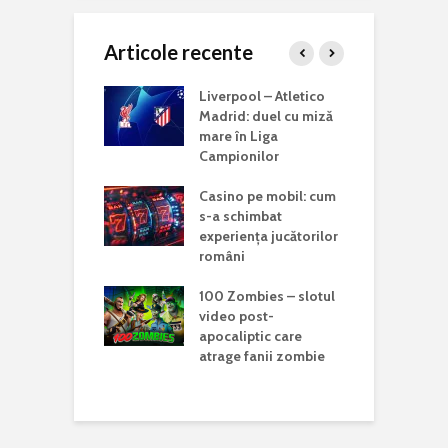
Articole recente
complet pentru
Liverpool – Atletico
R
ri fără
Madrid: duel cu miză
C
re la cazinouri
mare în Liga
a
Campionilor
U
SG, mare
Casino pe mobil: cum
a
tă în finala Cupei
s-a schimbat
U
le a Cluburilor.
experiența jucătorilor
c
 indică o luptă
români
g
ă cu Chelsea
100 Zombies – slotul
T
 online vs.
video post-
A
 fizic: care sunt
apocaliptic care
f
nțele reale
atrage fanii zombie
P
 jucători