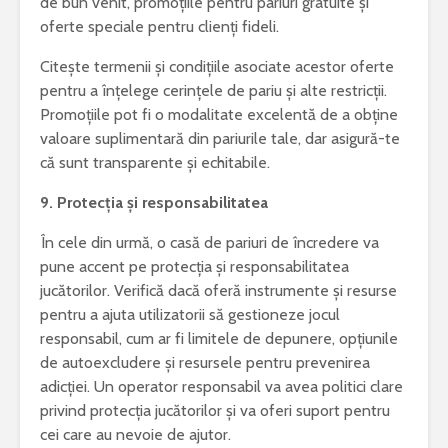
de bun venit, promoțiile pentru pariuri gratuite și
oferte speciale pentru clienți fideli.
Citește termenii și condițiile asociate acestor oferte
pentru a înțelege cerințele de pariu și alte restricții.
Promoțiile pot fi o modalitate excelentă de a obține
valoare suplimentară din pariurile tale, dar asigură-te
că sunt transparente și echitabile.
9. Protecția și responsabilitatea
În cele din urmă, o casă de pariuri de încredere va
pune accent pe protecția și responsabilitatea
jucătorilor. Verifică dacă oferă instrumente și resurse
pentru a ajuta utilizatorii să gestioneze jocul
responsabil, cum ar fi limitele de depunere, opțiunile
de autoexcludere și resursele pentru prevenirea
adicției. Un operator responsabil va avea politici clare
privind protecția jucătorilor și va oferi suport pentru
cei care au nevoie de ajutor.