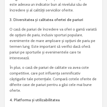
este adesea un indicator bun al nivelului său de
încredere și al calității serviciilor oferite.
3. Diversitatea și calitatea ofertei de pariuri
O casă de pariuri de încredere va oferi o gamă variată
de opțiuni de pariu, inclusiv sporturi populare,
evenimente de mare amploare și opțiuni de pariu pe
termen lung. Este important să verifici dacă oferă
pariuri pe sporturile și evenimentele care te
interesează.
În plus, o casă de pariuri de calitate va avea cote
competitive, care pot influența semnificativ
câștigurile tale potențiale. Compară cotele oferite de
diferite case de pariuri pentru a găsi cele mai bune
oferte.
4. Platforma și utilizabilitatea