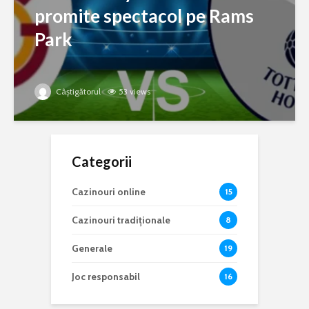
promite spectacol pe Rams
Park
Câștigătorul
53 views
Categorii
Cazinouri online
15
Cazinouri tradiționale
8
Generale
19
Joc responsabil
16