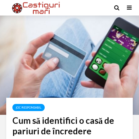
JOC RESPONSABIL
Cum să identifici o casă de
pariuri de încredere