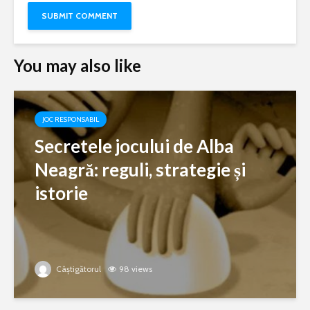
You may also like
JOC RESPONSABIL
Secretele jocului de Alba
Neagră: reguli, strategie și
istorie
Câștigătorul
98 views