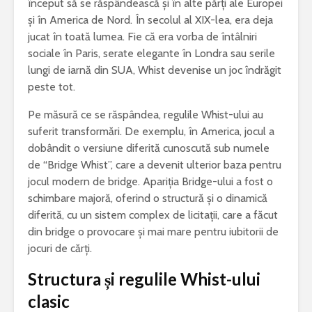
început să se răspândească și în alte părți ale Europei
și în America de Nord. În secolul al XIX-lea, era deja
jucat în toată lumea. Fie că era vorba de întâlniri
sociale în Paris, serate elegante în Londra sau serile
lungi de iarnă din SUA, Whist devenise un joc îndrăgit
peste tot.
Pe măsură ce se răspândea, regulile Whist-ului au
suferit transformări. De exemplu, în America, jocul a
dobândit o versiune diferită cunoscută sub numele
de “Bridge Whist”, care a devenit ulterior baza pentru
jocul modern de bridge. Apariția Bridge-ului a fost o
schimbare majoră, oferind o structură și o dinamică
diferită, cu un sistem complex de licitații, care a făcut
din bridge o provocare și mai mare pentru iubitorii de
jocuri de cărți.
Structura și regulile Whist-ului
clasic