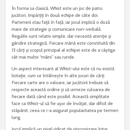
În forma sa clasică, Whist este un joc de patru
jucători, împărțiți în două echipe de câte doi.
Partenerii stau față în față, iar jocul implică o doză
mare de strategie și comunicare non-verbală.
Regulile sunt relativ simple, dar necesită atenție și
gândire strategică. Fiecare mână este constituită din
13 cărți și scopul principal al echipei este de a câștiga
cât mai multe “mâini” sau runde.
Un aspect interesant al Whist-ului este că nu există
licitație, cum se întâlnește în alte jocuri de cărți.
Fiecare carte are o valoare, iar jucătorii trebuie să
respecte această ordine și să urmeze culoarea de
fiecare dată când este posibil. Această simplitate
face ca Whist-ul să fie ușor de învățat, dar dificil de
stăpânit, ceea ce i-a asigurat popularitatea pe termen
lung.
Jocul implică un nivel ridicat de sincronizare între