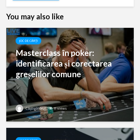
You may also like
JOC DE CĂRȚI
Masterclass în poker:
identificarea și corectarea
greșelilor comune
Câștigătorul
11 views