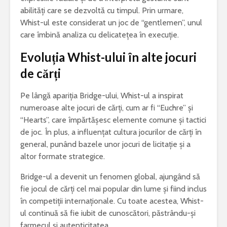
abilități care se dezvoltă cu timpul. Prin urmare,
Whist-ul este considerat un joc de “gentlemen”, unul
care îmbină analiza cu delicatețea în execuție.
Evoluția Whist-ului în alte jocuri
de cărți
Pe lângă apariția Bridge-ului, Whist-ul a inspirat
numeroase alte jocuri de cărți, cum ar fi “Euchre” și
“Hearts”, care împărtășesc elemente comune și tactici
de joc. În plus, a influențat cultura jocurilor de cărți în
general, punând bazele unor jocuri de licitație și a
altor formate strategice.
Bridge-ul a devenit un fenomen global, ajungând să
fie jocul de cărți cel mai popular din lume și fiind inclus
în competiții internaționale. Cu toate acestea, Whist-
ul continuă să fie iubit de cunoscători, păstrându-și
farmecul și autenticitatea.