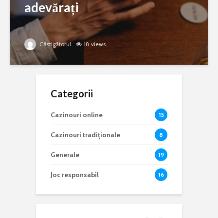
adevărați
Câștigătorul
18 views
Categorii
Cazinouri online
15
Cazinouri tradiționale
8
Generale
19
Joc responsabil
16