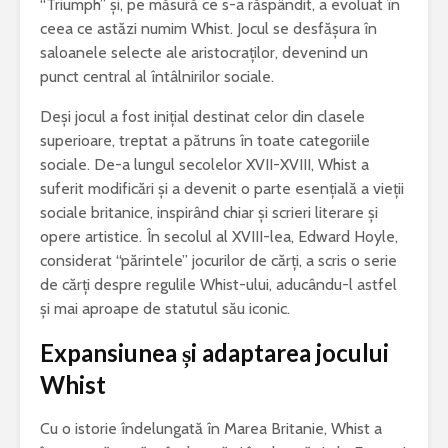
“Triumph” și, pe măsură ce s-a răspândit, a evoluat în
ceea ce astăzi numim Whist. Jocul se desfășura în
saloanele selecte ale aristocraților, devenind un
punct central al întâlnirilor sociale.
Deși jocul a fost inițial destinat celor din clasele
superioare, treptat a pătruns în toate categoriile
sociale. De-a lungul secolelor XVII-XVIII, Whist a
suferit modificări și a devenit o parte esențială a vieții
sociale britanice, inspirând chiar și scrieri literare și
opere artistice. În secolul al XVIII-lea, Edward Hoyle,
considerat “părintele” jocurilor de cărți, a scris o serie
de cărți despre regulile Whist-ului, aducându-l astfel
și mai aproape de statutul său iconic.
Expansiunea și adaptarea jocului
Whist
Cu o istorie îndelungată în Marea Britanie, Whist a