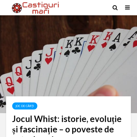
JOC DE CĂRȚI
Jocul Whist: istorie, evoluție
și fascinație – o poveste de