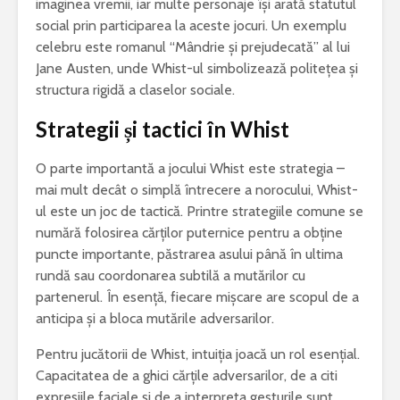
imaginea vremii, iar multe personaje își arată statutul
social prin participarea la aceste jocuri. Un exemplu
celebru este romanul “Mândrie și prejudecată” al lui
Jane Austen, unde Whist-ul simbolizează politețea și
structura rigidă a claselor sociale.
Strategii și tactici în Whist
O parte importantă a jocului Whist este strategia –
mai mult decât o simplă întrecere a norocului, Whist-
ul este un joc de tactică. Printre strategiile comune se
numără folosirea cărților puternice pentru a obține
puncte importante, păstrarea asului până în ultima
rundă sau coordonarea subtilă a mutărilor cu
partenerul. În esență, fiecare mișcare are scopul de a
anticipa și a bloca mutările adversarilor.
Pentru jucătorii de Whist, intuiția joacă un rol esențial.
Capacitatea de a ghici cărțile adversarilor, de a citi
expresiile faciale și de a interpreta gesturile sunt