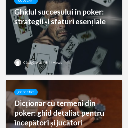
JOC DE CĂRȚI
Ghidul succesului în poker:
strategii și sfaturi esențiale
Câștigătorul
14 views
JOC DE CĂRȚI
Dicționar cu termeni din
poker: ghid detaliat pentru
începători și jucători