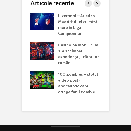
Articole recente
complet pentru
Liverpool – Atletico
R
ri fără
Madrid: duel cu miză
C
re la cazinouri
mare în Liga
a
Campionilor
U
SG, mare
Casino pe mobil: cum
a
tă în finala Cupei
s-a schimbat
U
le a Cluburilor.
experiența jucătorilor
c
 indică o luptă
români
g
ă cu Chelsea
100 Zombies – slotul
T
 online vs.
video post-
A
 fizic: care sunt
apocaliptic care
f
nțele reale
atrage fanii zombie
P
 jucători