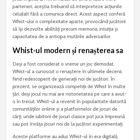
parteneri, aceștia trebuind să interpreteze acțiunile
celuilalt fără a comunica direct. Acest aspect conferă
Whist-ului o complexitate aparte, provocând jucătorii
să își dezvolte abilități precum memoria, intuiția și
capacitatea de a anticipa mutările adversarilor.
Whist-ul modern și renașterea sa
Deși a fost considerat o vreme un joc demodat,
Whist-ul a cunoscut o renaștere în ultimele decenii,
fiind redescoperit de generații noi de jucători. În
prezent, se organizează competiții de Whist în multe
țări, deși jocul nu mai are notorietatea pe care a avut-
o în trecut. Whist-ul a revenit în popularitate datorită
comunităților online și a platformelor de jocuri de
cărți, unde iubitorii de jocuri clasice pot juca împreună
sau pot învăța jocuri noi de la jucători experimentați.
Aceste platforme au adus Whist-ul în era digitală,