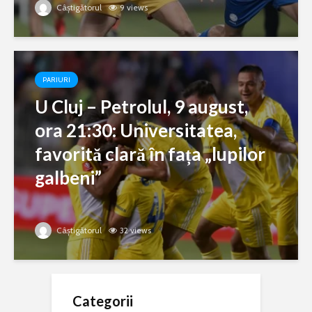
Câștigătorul
9 views
PARIURI
U Cluj – Petrolul, 9 august,
ora 21:30: Universitatea,
favorită clară în fața „lupilor
galbeni”
Câștigătorul
32 views
Categorii