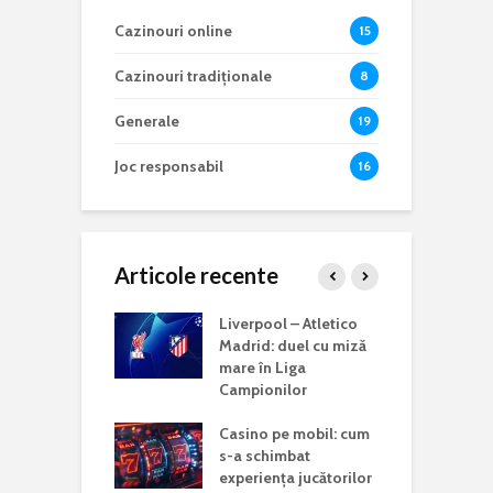
Cazinouri online
15
Cazinouri tradiționale
8
Generale
19
Joc responsabil
16
Articole recente
complet pentru
Liverpool – Atletico
R
ri fără
Madrid: duel cu miză
C
re la cazinouri
mare în Liga
a
Campionilor
U
SG, mare
Casino pe mobil: cum
a
tă în finala Cupei
s-a schimbat
U
le a Cluburilor.
experiența jucătorilor
c