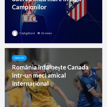
Campionilor
Câștigătorul
26 views
PARIURI
România întâlnește Canada
într-un meci amical
internațional