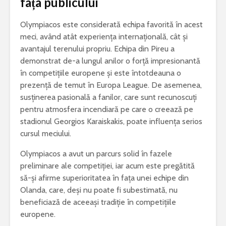
fața publicului
Olympiacos este considerată echipa favorită în acest
meci, având atât experiența internațională, cât și
avantajul terenului propriu. Echipa din Pireu a
demonstrat de-a lungul anilor o forță impresionantă
în competițiile europene și este întotdeauna o
prezență de temut în Europa League. De asemenea,
susținerea pasională a fanilor, care sunt recunoscuți
pentru atmosfera incendiară pe care o creează pe
stadionul Georgios Karaiskakis, poate influența serios
cursul meciului.
Olympiacos a avut un parcurs solid în fazele
preliminare ale competiției, iar acum este pregătită
să-și afirme superioritatea în fața unei echipe din
Olanda, care, deși nu poate fi subestimată, nu
beneficiază de aceeași tradiție în competițiile
europene.