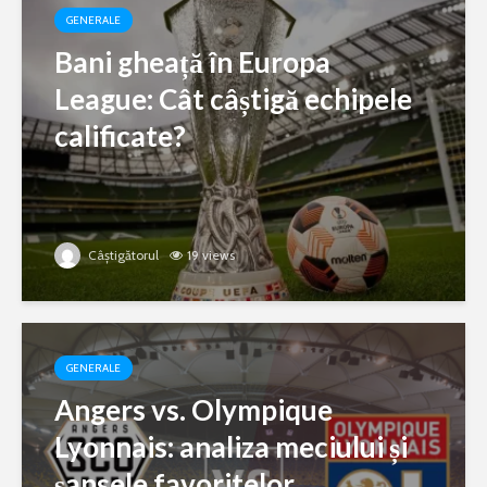
GENERALE
Bani gheață în Europa
League: Cât câștigă echipele
calificate?
Câștigătorul
19 views
GENERALE
Angers vs. Olympique
Lyonnais: analiza meciului și
șansele favoritelor