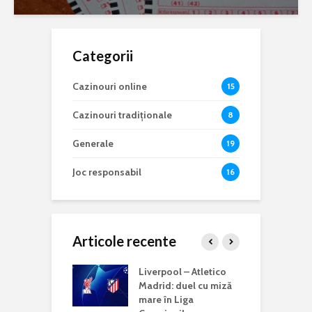
Categorii
Cazinouri online
15
Cazinouri tradiționale
8
Generale
19
Joc responsabil
16
Articole recente
complet pentru
Liverpool – Atletico
R
ri fără
Madrid: duel cu miză
C
re la cazinouri
mare în Liga
a