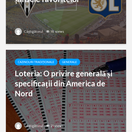
Câștigătorul
18 views
CAZINOURI TRADIȚIONALE
GENERALE
Loteria: O privire generală și
specificații din America de
Nord
Câștigătorul
21 views