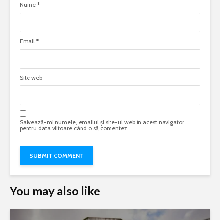
Nume
*
Email
*
Site web
Salvează-mi numele, emailul și site-ul web în acest navigator
pentru data viitoare când o să comentez.
You may also like