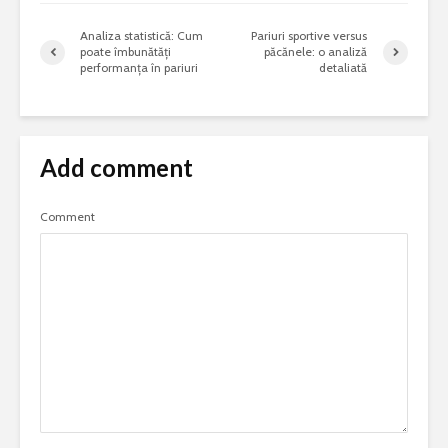
Analiza statistică: Cum
Pariuri sportive versus
poate îmbunătăți
păcănele: o analiză
performanța în pariuri
detaliată
Add comment
Comment