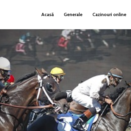
Acasă
Generale
Cazinouri online