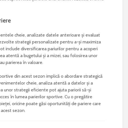
riere
entele cheie, analizate datele anterioare și evaluat
 dezvolte strategii personalizate pentru a-și maximiza
t include diversificarea pariurilor pentru a acoperi
ea atentă a bugetului și a mizei, sau folosirea unor
sau parierea în valoare.
 sportive din acest sezon implică o abordare strategică
enimentelor cheie, analiza atentă a datelor și a
a unor strategii eficiente pot ajuta pariorii să-și
cces în lumea parierilor sportive. Cu o pregătire
ieței, oricine poate găsi oportunități de pariere care
 acest sezon.