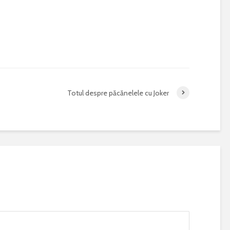
Totul despre păcănelele cu Joker