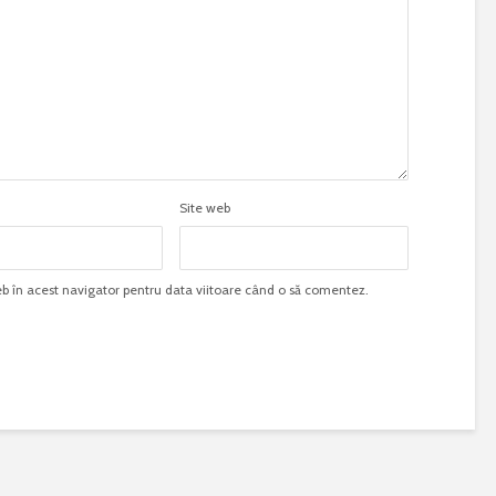
Site web
b în acest navigator pentru data viitoare când o să comentez.