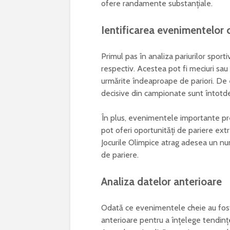
ofere randamente substanțiale.
Ientificarea evenimentelor 
Primul pas în analiza pariurilor spor
respectiv. Acestea pot fi meciuri sau 
urmărite îndeaproape de pariori. De e
decisive din campionate sunt întotde
În plus, evenimentele importante p
pot oferi oportunități de pariere ex
Jocurile Olimpice atrag adesea un nu
de pariere.
Analiza datelor anterioare
Odată ce evenimentele cheie au fost 
anterioare pentru a înțelege tendințe