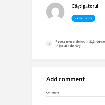
Câștigătorul
VIEW ALL POSTS
Regele mesei de joc: Înălțându-se
în jocurile de cărți
Add comment
Comment