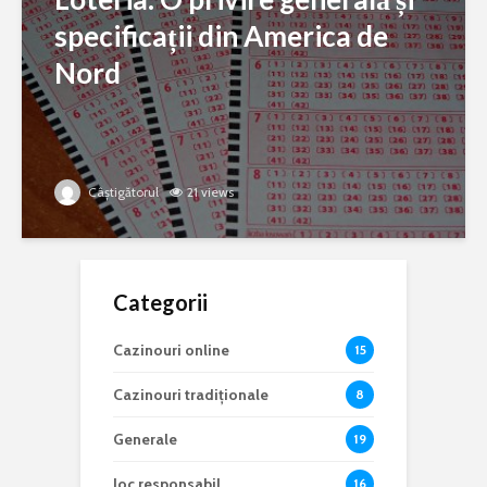
specificații din America de
Nord
Câștigătorul
21 views
Categorii
Cazinouri online
15
Cazinouri tradiționale
8
Generale
19
Joc responsabil
16