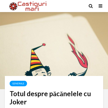
GENERALE
Totul despre păcănelele cu
Joker