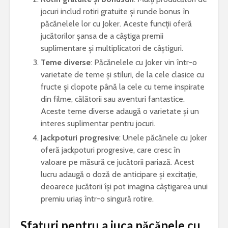
jocuri includ rotiri gratuite și runde bonus în
păcănelele lor cu Joker. Aceste funcții oferă
jucătorilor șansa de a câștiga premii
suplimentare și multiplicatori de câștiguri.
Teme diverse
: Păcănelele cu Joker vin într-o
varietate de teme și stiluri, de la cele clasice cu
fructe și clopote până la cele cu teme inspirate
din filme, călătorii sau aventuri fantastice.
Aceste teme diverse adaugă o varietate și un
interes suplimentar pentru jocuri.
Jackpoturi progresive
: Unele păcănele cu Joker
oferă jackpoturi progresive, care cresc în
valoare pe măsură ce jucătorii pariază. Acest
lucru adaugă o doză de anticipare și excitație,
deoarece jucătorii își pot imagina câștigarea unui
premiu uriaș într-o singură rotire.
Sfaturi pentru a juca păcănele cu