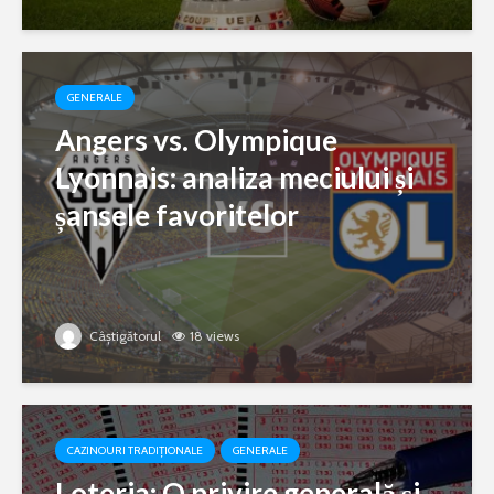
GENERALE
Angers vs. Olympique
Lyonnais: analiza meciului și
șansele favoritelor
Câștigătorul
18 views
CAZINOURI TRADIȚIONALE
GENERALE
Loteria: O privire generală și