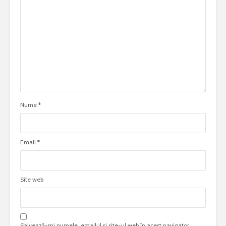
Nume
*
Email
*
Site web
Salvează-mi numele, emailul și site-ul web în acest navigator